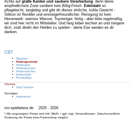
Achte auf
glatte Kanten und saubere Verarbeitung
, denn deine
empfindlichste Zone verdient kein Billig-Finish.
Edelstahl
ist
pflegeleicht, langlebig und gibt dir dieses ehrliche, kühle Gewicht -
Silikon ist flexibler und einsteigerfreundlicher. Reinigung ist kein
Hexenwerk: warmes Wasser, Toyreiniger, fertig - aber bitte regelmäßig,
wir sind hier nicht im Mittelalter. Und fang lieber leichter an und steigere
dich, statt direkt den Helden zu spielen - deine Eier werden es dir
danken.
CBT
Dilatoren
Hodengewichte
Hodengurt
Hodenpranger
Hodenstrecker
Hodenteiler
Peniskäfige
Sitemap
Stoß Vibrator
Sonstiges
Impressum
sm-spielwiese.de
2025 - 2026
* Alle angezeigten Preise sind inkl. MwSt + ggf. zzgl. Versandkosten. Zwischenzeitliche
Änderung der Preise beim Partnershop möglich.