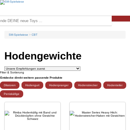
SM-Spielwiese
CBT
Hodengewichte
Filter & Sortierung
Entdecke direkt weitere passende Produkte
Dilatoren
Hodengurt
Hodenpranger
Hodenstrecker
Hodenteiler
Peniskäfige