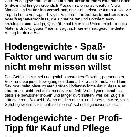
Gute Hodengewichte bestehen aus
hautfreundlichem Edelstahl oder
Silikon
und bringen ordentlich Masse mit, ohne zu kneifen. Viele
Modelle sind
stufenlos verstellbar
, damit du selbst bestimmst, wie viel
Zug du heute verträgst. Es gibt Varianten mit
Schraubmechanismus
oder Magnetverschluss
, die sicher halten und trotzdem easy
anzulegen sind. Und ja, Qualität macht hier den Unterschied - billiges
Material drückt, gutes Material trägt sich wie ein maßgeschneiderter
Anzug für deine Eier.
Hodengewichte - Spaß-
Faktor und warum du sie
nicht mehr missen willst
Das Gefühl ist simpel und genial: konstantes Gewicht, permanenter
Reiz, und bei jeder Bewegung ein kleines Extra an Stimulation. Beim
Sex oder beim Masturbieren sorgen Hodengewichte dafür, dass alles
straffer aussieht und sich intensiver anfühlt. Viele Typen berichten,
dass sie bewusster stoßen und länger durchhalten, weil der Zug sie
ständig erdet. Vorsicht: Wenn du dich einmal an dieses schwere, volle
Gefühl gewöhnt hast, fühlt sich "ohne" schnell irgendwie nackt an.
Hodengewichte - Der Profi-
Tipp für Kauf und Pflege